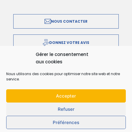
NOUS CONTACTER
DONNEZ VOTRE AVIS
Gérer le consentement
aux cookies
IMPRIMER EN PDF
Nous utilisons des cookies pour optimiser notre site web et notre
service.
Accepter
Refuser
Préférences
Prendre rdv
Résultats
Se repérer
Intégrer le CH
Payer en ligne