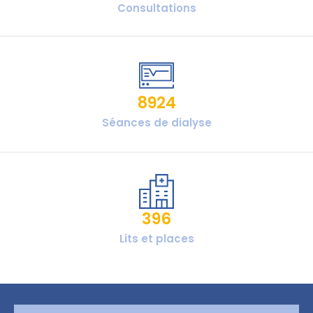
Consultations
8924
Séances de dialyse
396
Lits et places